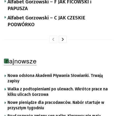
Alfabet Gorzowski – F JAK FICOWSKI i
PAPUSZA
Alfabet Gorzowski – C JAK CZESKIE
PODWÓRKO
najnowsze
Nowa odsłona Akademii Pływania Słowianki. Trwają
zapisy
Walka z podtopieniami po ulewach. Wkrótce prace na
kilku ulicach Gorzowa
Nowe pieniądze dla pracodawców. Nabór startuje w
przyszłym tygodniu
Rząd rozważa zmiany cen paliw. Kierowcy nie mają