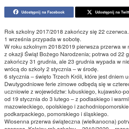
Udostępnij na Facebook
Udostępnij na Twit
Rok szkolny 2017/2018 zakończy się 22 czerwca.
1 września przypada w sobotę.
W roku szkolnym 2018/2019 pierwsza przerwa w na
z okazji Świąt Bożego Narodzenia; potrwa od 22 gr
zakończy 31 grudnia, ale 23 grudnia wypada w nie
wrócą do szkoły 2 stycznia – w środę.
6 stycznia – święto Trzech Króli, które jest dnie
Dwutygodniowe ferie zimowe odbędą się w czterec
uczniowie z województw: lubuskiego, kujawsko-po
od 19 stycznia do 3 lutego – z podlaskiego i warm
mazowieckiego, opolskiego i zachodniopomorskiego
podkarpackiego, pomorskiego i śląskiego.
Wiosenna przerwa świąteczna (wielkanocna) potrw
czerwca. Kolejny rok szkolny – 2019/2020 – rozpo