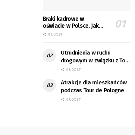
Braki kadrowe w
oświacie w Polsce. Jak
jest w Gorzowie?
0 UDOST.
Utrudnienia w ruchu
drogowym w związku z Tour
de Pologne
0 UDOST.
Atrakcje dla mieszkańców
podczas Tour de Pologne
0 UDOST.