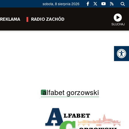
sobota, 8 sierpnia 2026
REKLAMA
RADIO ZACHÓD
SŁUCHAJ
Ot
alfabet gorzowski