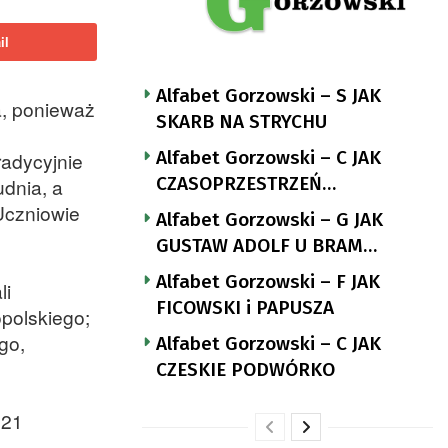
il
Alfabet Gorzowski – S JAK
a, ponieważ
SKARB NA STRYCHU
Alfabet Gorzowski – C JAK
radycyjnie
CZASOPRZESTRZEŃ
udnia, a
NUTTGENSA
Uczniowie
Alfabet Gorzowski – G JAK
GUSTAW ADOLF U BRAM
LANDSBERGA
Alfabet Gorzowski – F JAK
li
FICOWSKI i PAPUSZA
polskiego;
go,
Alfabet Gorzowski – C JAK
CZESKIE PODWÓRKO
 21