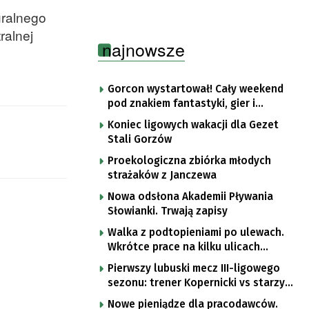
uralnego
ralnej
najnowsze
Gorcon wystartował! Cały weekend
pod znakiem fantastyki, gier i
popkultury
Koniec ligowych wakacji dla Gezet
Stali Gorzów
Proekologiczna zbiórka młodych
strażaków z Janczewa
Nowa odsłona Akademii Pływania
Słowianki. Trwają zapisy
Walka z podtopieniami po ulewach.
Wkrótce prace na kilku ulicach
Gorzowa
Pierwszy lubuski mecz III-ligowego
sezonu: trener Kopernicki vs starzy
znajomi
Nowe pieniądze dla pracodawców.