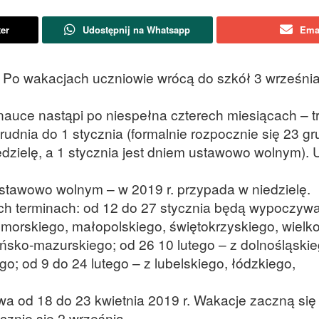
ter
Udostępnij na Whatsapp
Ema
 Po wakacjach uczniowie wrócą do szkół 3 wrześni
uce nastąpi po niespełna czterech miesiącach – t
udnia do 1 stycznia (formalnie rozpocznie się 23 gr
dzielę, a 1 stycznia jest dniem ustawowo wolnym). 
m ustawowo wolnym – w 2019 r. przypada w niedzielę.
h terminach: od 12 do 27 stycznia będą wypoczywa
morskiego, małopolskiego, świętokrzyskiego, wielko
ińsko-mazurskiego; od 26 10 lutego – z dolnośląskie
; od 9 do 24 lutego – z lubelskiego, łódzkiego,
a od 18 do 23 kwietnia 2019 r. Wakacje zaczną się
cznie się 2 września.