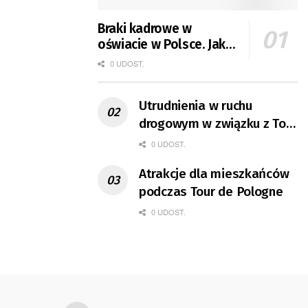
Braki kadrowe w
oświacie w Polsce. Jak
jest w Gorzowie?
0 UDOST.
Utrudnienia w ruchu
drogowym w związku z Tour
de Pologne
0 UDOST.
Atrakcje dla mieszkańców
podczas Tour de Pologne
0 UDOST.