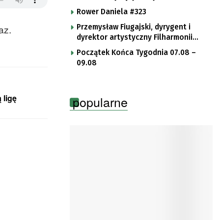
Rower Daniela #323
baz.
Przemysław Fiugajski, dyrygent i
dyrektor artystyczny Filharmonii
Gorzowskiej
Początek Końca Tygodnia 07.08 –
09.08
 ligę
popularne