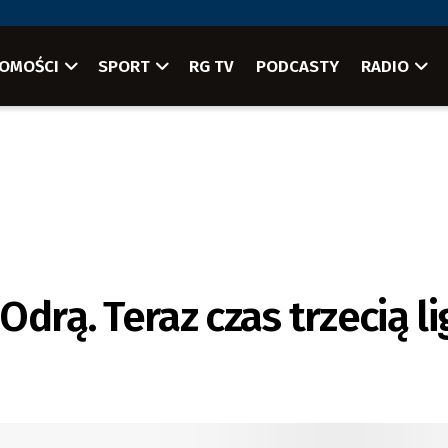
OMOŚCI
SPORT
RG TV
PODCASTY
RADIO
drą. Teraz czas trzecią li