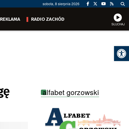
sobota, 8 sierpnia 2026
REKLAMA
RADIO ZACHÓD
SŁUCHAJ
Ot
gę
alfabet gorzowski