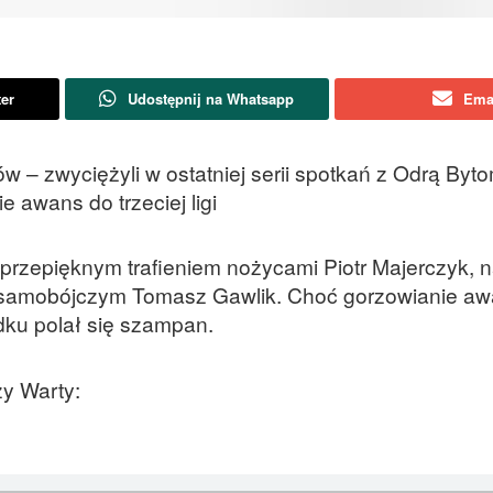
ter
Udostępnij na Whatsapp
Ema
zów – zwyciężyli w ostatniej serii spotkań z Odrą Byt
 awans do trzeciej ligi
 przepięknym trafieniem nożycami Piotr Majerczyk, n
 samobójczym Tomasz Gawlik. Choć gorzowianie awa
dku polał się szampan.
y Warty: