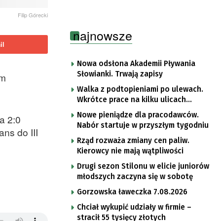
Filip Górecki
najnowsze
il
Nowa odsłona Akademii Pływania
Słowianki. Trwają zapisy
om
Walka z podtopieniami po ulewach.
Wkrótce prace na kilku ulicach
Gorzowa
Nowe pieniądze dla pracodawców.
a 2:0
Nabór startuje w przyszłym tygodniu
ns do III
Rząd rozważa zmiany cen paliw.
Kierowcy nie mają wątpliwości
Drugi sezon Stilonu w elicie juniorów
młodszych zaczyna się w sobotę
Gorzowska ławeczka 7.08.2026
Chciał wykupić udziały w firmie –
stracił 55 tysięcy złotych