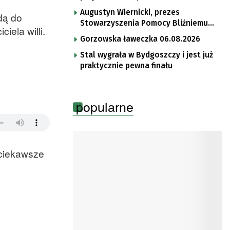
Augustyn Wiernicki, prezes
dą do
Stowarzyszenia Pomocy Bliźniemu
ela willi.
im. Brata Krystyna
Gorzowska ławeczka 06.08.2026
Stal wygrała w Bydgoszczy i jest już
praktycznie pewna finału
popularne
jciekawsze