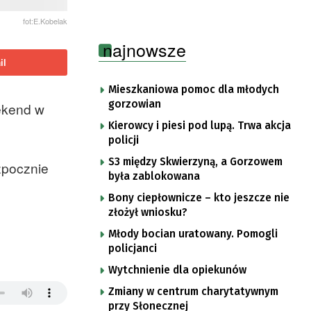
fot:E.Kobelak
najnowsze
il
Mieszkaniowa pomoc dla młodych
gorzowian
ekend w
Kierowcy i piesi pod lupą. Trwa akcja
policji
S3 między Skwierzyną, a Gorzowem
zpocznie
była zablokowana
Bony ciepłownicze – kto jeszcze nie
złożył wniosku?
Młody bocian uratowany. Pomogli
policjanci
Wytchnienie dla opiekunów
Zmiany w centrum charytatywnym
przy Słonecznej