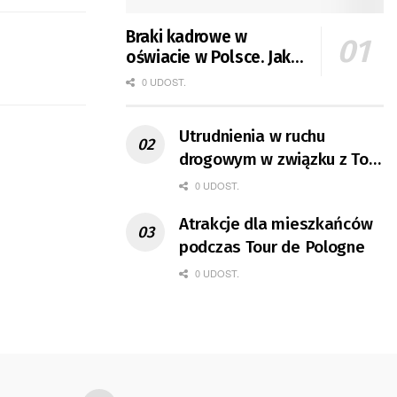
Braki kadrowe w
oświacie w Polsce. Jak
jest w Gorzowie?
0 UDOST.
Utrudnienia w ruchu
drogowym w związku z Tour
de Pologne
0 UDOST.
Atrakcje dla mieszkańców
podczas Tour de Pologne
0 UDOST.