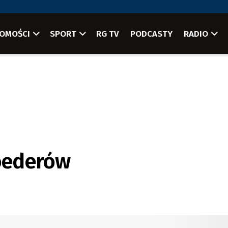
OMOŚCI
SPORT
RG TV
PODCASTY
RADIO
roederów