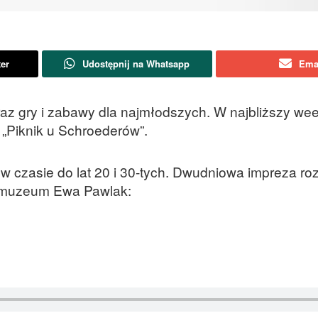
ter
Udostępnij na Whatsapp
Ema
az gry i zabawy dla najmłodszych. W najbliższy we
„Piknik u Schroederów”.
 w czasie do lat 20 i 30-tych. Dwudniowa impreza ro
or muzeum Ewa Pawlak: