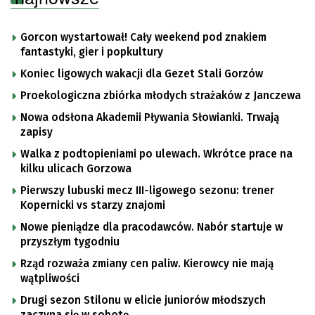
Gorcon wystartował! Cały weekend pod znakiem
fantastyki, gier i popkultury
Koniec ligowych wakacji dla Gezet Stali Gorzów
Proekologiczna zbiórka młodych strażaków z Janczewa
Nowa odsłona Akademii Pływania Słowianki. Trwają
zapisy
Walka z podtopieniami po ulewach. Wkrótce prace na
kilku ulicach Gorzowa
Pierwszy lubuski mecz III-ligowego sezonu: trener
Kopernicki vs starzy znajomi
Nowe pieniądze dla pracodawców. Nabór startuje w
przyszłym tygodniu
Rząd rozważa zmiany cen paliw. Kierowcy nie mają
wątpliwości
Drugi sezon Stilonu w elicie juniorów młodszych
zaczyna się w sobotę