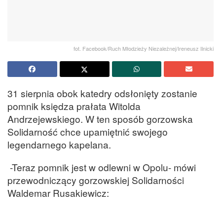
fot. Facebook/Ruch Młodzieży Niezależnej/Ireneusz Ilnicki
31 sierpnia obok katedry odsłonięty zostanie
pomnik księdza prałata Witolda
Andrzejewskiego. W ten sposób gorzowska
Solidarność chce upamiętnić swojego
legendarnego kapelana.
-Teraz pomnik jest w odlewni w Opolu- mówi
przewodniczący gorzowskiej Solidarności
Waldemar Rusakiewicz: