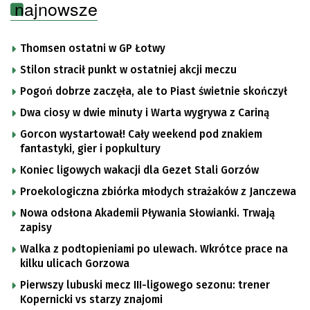
najnowsze
Thomsen ostatni w GP Łotwy
Stilon stracił punkt w ostatniej akcji meczu
Pogoń dobrze zaczęła, ale to Piast świetnie skończył
Dwa ciosy w dwie minuty i Warta wygrywa z Cariną
Gorcon wystartował! Cały weekend pod znakiem
fantastyki, gier i popkultury
Koniec ligowych wakacji dla Gezet Stali Gorzów
Proekologiczna zbiórka młodych strażaków z Janczewa
Nowa odsłona Akademii Pływania Słowianki. Trwają
zapisy
Walka z podtopieniami po ulewach. Wkrótce prace na
kilku ulicach Gorzowa
Pierwszy lubuski mecz III-ligowego sezonu: trener
Kopernicki vs starzy znajomi