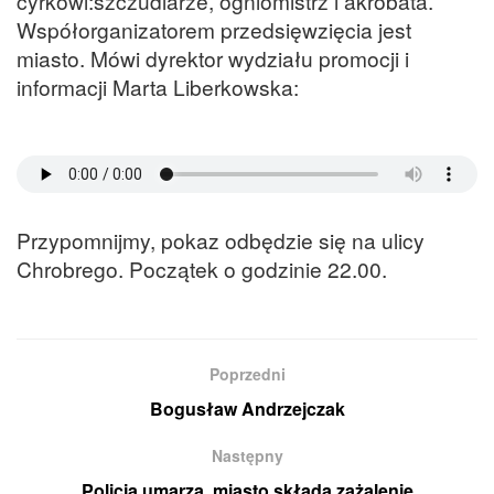
cyrkowi:szczudlarze, ogniomistrz i akrobata.
Współorganizatorem przedsięwzięcia jest
miasto. Mówi dyrektor wydziału promocji i
informacji Marta Liberkowska:
Przypomnijmy, pokaz odbędzie się na ulicy
Chrobrego. Początek o godzinie 22.00.
Poprzedni
Bogusław Andrzejczak
Następny
Policja umarza, miasto składa zażalenie