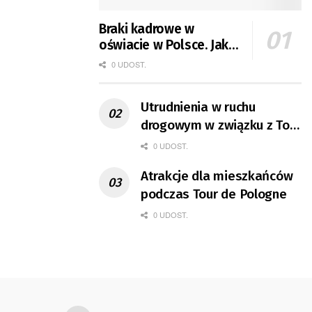
Braki kadrowe w
oświacie w Polsce. Jak
jest w Gorzowie?
0 UDOST.
Utrudnienia w ruchu
drogowym w związku z Tour
de Pologne
0 UDOST.
Atrakcje dla mieszkańców
podczas Tour de Pologne
0 UDOST.