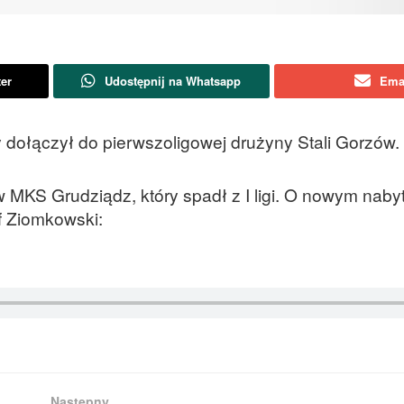
ter
Udostępnij na Whatsapp
Ema
ry dołączył do pierwszoligowej drużyny Stali Gorzów.
w MKS Grudziądz, który spadł z I ligi. O nowym nab
of Ziomkowski:
Następny