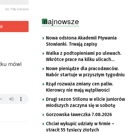
fot. Filip Górecki
najnowsze
il
Nowa odsłona Akademii Pływania
Słowianki. Trwają zapisy
Walka z podtopieniami po ulewach.
Wkrótce prace na kilku ulicach
ytku mówi
Gorzowa
Nowe pieniądze dla pracodawców.
Nabór startuje w przyszłym tygodniu
Rząd rozważa zmiany cen paliw.
Kierowcy nie mają wątpliwości
Drugi sezon Stilonu w elicie juniorów
młodszych zaczyna się w sobotę
Gorzowska ławeczka 7.08.2026
Chciał wykupić udziały w firmie –
stracił 55 tysięcy złotych