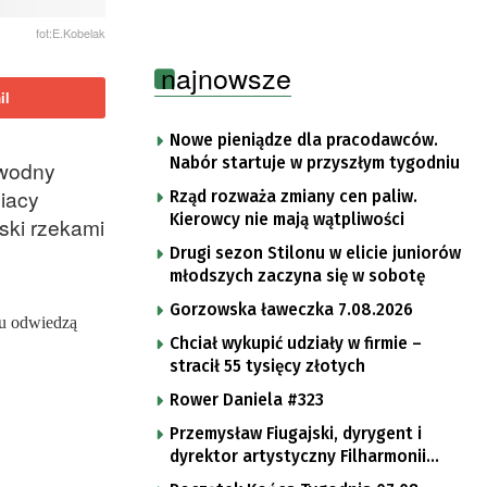
fot:E.Kobelak
najnowsze
il
Nowe pieniądze dla pracodawców.
Nabór startuje w przyszłym tygodniu
owodny
iacy
Rząd rozważa zmiany cen paliw.
Kierowcy nie mają wątpliwości
ski rzekami
Drugi sezon Stilonu w elicie juniorów
młodszych zaczyna się w sobotę
Gorzowska ławeczka 7.08.2026
su odwiedzą
Chciał wykupić udziały w firmie –
stracił 55 tysięcy złotych
Rower Daniela #323
Przemysław Fiugajski, dyrygent i
dyrektor artystyczny Filharmonii
Gorzowskiej