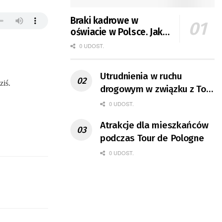
Braki kadrowe w
oświacie w Polsce. Jak
jest w Gorzowie?
0 UDOST.
Utrudnienia w ruchu
ziś.
drogowym w związku z Tour
de Pologne
0 UDOST.
Atrakcje dla mieszkańców
podczas Tour de Pologne
0 UDOST.