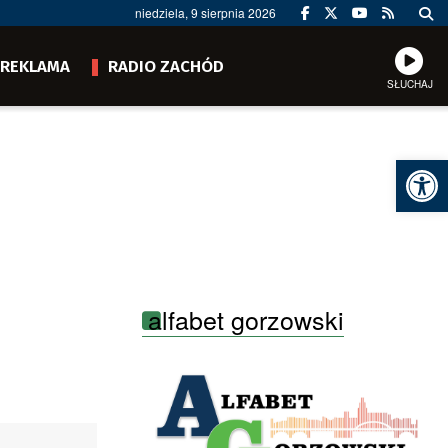
niedziela, 9 sierpnia 2026
REKLAMA
RADIO ZACHÓD
SŁUCHAJ
Ot
alfabet gorzowski