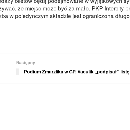
zedaży biletów będą podejmowane w wyjątkowych sy
ywać, że miejsc może być za mało. PKP Intercity p
czba w pojedynczym składzie jest ograniczona długo
Następny
Podium Zmarzlika w GP, Vaculik „podpisał” listę