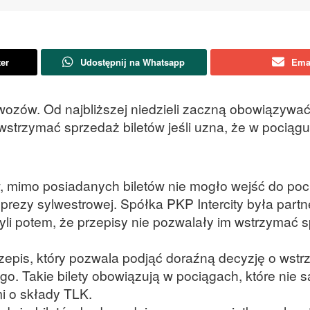
ter
Udostępnij na Whatsapp
Ema
ewozów. Od najbliższej niedzieli zaczną obowiązywa
wstrzymać sprzedaż biletów jeśli uzna, że w pociąg
w, mimo posiadanych biletów nie mogło wejść do poc
ezy sylwestrowej. Spółka PKP Intercity była part
yli potem, że przepisy nie pozwalały im wstrzymać 
epis, który pozwala podjąć doraźną decyzję o wstr
o. Takie bilety obowiązują w pociągach, które nie s
mi o składy TLK.