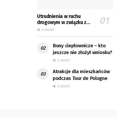
Utrudnienia w ruchu
drogowym w związku z
Tour de Pologne
0 UDOST.
Bony ciepłownicze – kto
jeszcze nie złożył wniosku?
0 UDOST.
Atrakcje dla mieszkańców
podczas Tour de Pologne
0 UDOST.