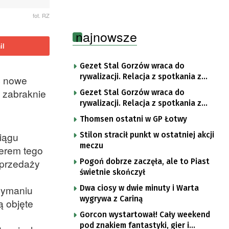
fot. RZ
najnowsze
il
Gezet Stal Gorzów wraca do
rywalizacji. Relacja z spotkania z
ć nowe
częstochowskimi lwami u nas!
u zabraknie
Gezet Stal Gorzów wraca do
rywalizacji. Relacja z spotkania z
częstochowskimi lwami u nas!
Thomsen ostatni w GP Łotwy
iągu
Stilon stracił punkt w ostatniej akcji
meczu
nerem tego
sprzedaży
Pogoń dobrze zaczęła, ale to Piast
świetnie skończył
zymaniu
Dwa ciosy w dwie minuty i Warta
wygrywa z Cariną
ą objęte
Gorcon wystartował! Cały weekend
pod znakiem fantastyki, gier i