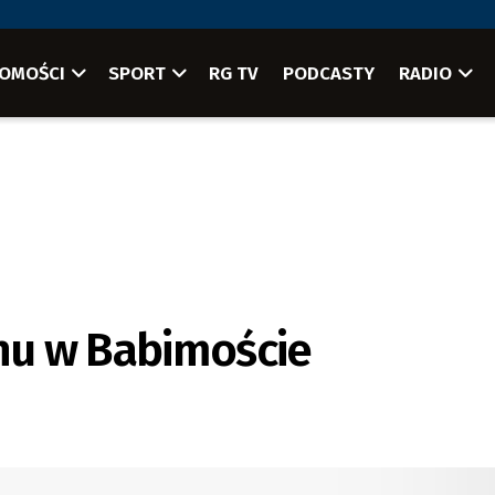
OMOŚCI
SPORT
RG TV
PODCASTY
RADIO
onu w Babimoście