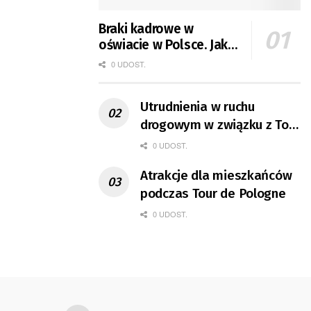
Braki kadrowe w
oświacie w Polsce. Jak
jest w Gorzowie?
0 UDOST.
Utrudnienia w ruchu
drogowym w związku z Tour
de Pologne
0 UDOST.
Atrakcje dla mieszkańców
podczas Tour de Pologne
0 UDOST.