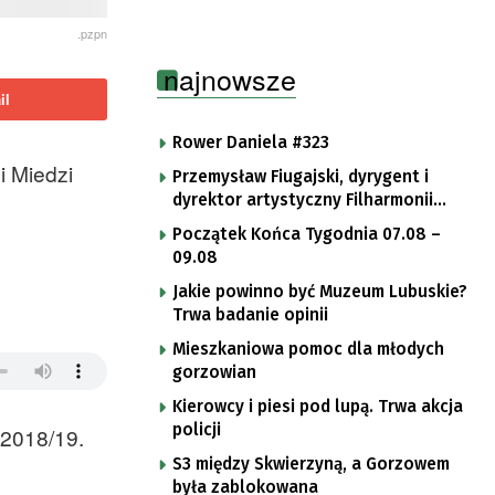
.pzpn
najnowsze
il
Rower Daniela #323
i Miedzi
Przemysław Fiugajski, dyrygent i
dyrektor artystyczny Filharmonii
Gorzowskiej
Początek Końca Tygodnia 07.08 –
09.08
Jakie powinno być Muzeum Lubuskie?
Trwa badanie opinii
Mieszkaniowa pomoc dla młodych
gorzowian
Kierowcy i piesi pod lupą. Trwa akcja
policji
 2018/19.
S3 między Skwierzyną, a Gorzowem
była zablokowana