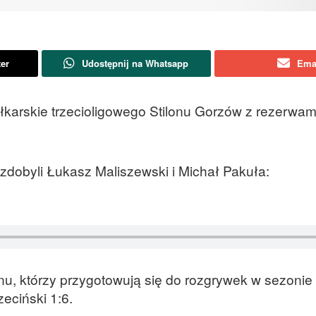
ter
Udostępnij na Whatsapp
Ema
karskie trzecioligowego Stilonu Gorzów z rezerwam
u zdobyli Łukasz Maliszewski i Michał Pakuła:
onu, którzy przygotowują się do rozgrywek w sezonie
eciński 1:6.