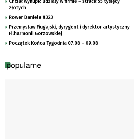
Chciał wykupić udziały w firmie – stracił 55 tysięcy
złotych
Rower Daniela #323
Przemysław Fiugajski, dyrygent i dyrektor artystyczny
Filharmonii Gorzowskiej
Początek Końca Tygodnia 07.08 – 09.08
popularne