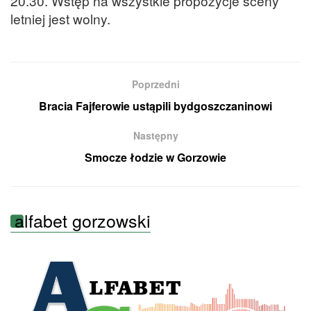
20.30. Wstęp na wszystkie propozycje sceny
letniej jest wolny.
Poprzedni
Bracia Fajferowie ustąpili bydgoszczaninowi
Następny
Smocze łodzie w Gorzowie
alfabet gorzowski