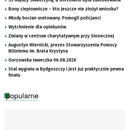
S3 między Skwierzyną, a Gorzowem była zablokowana
Bony ciepłownicze – kto jeszcze nie złożył wniosku?
Młody bocian uratowany. Pomogli policjanci
Wytchnienie dla opiekunów
Zmiany w centrum charytatywnym przy Słonecznej
Augustyn Wiernicki, prezes Stowarzyszenia Pomocy
Bliźniemu im. Brata Krystyna
Gorzowska ławeczka 06.08.2026
Stal wygrała w Bydgoszczy i jest już praktycznie pewna
finału
popularne