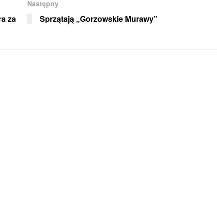
Następny
ra za
Sprzątają „Gorzowskie Murawy”