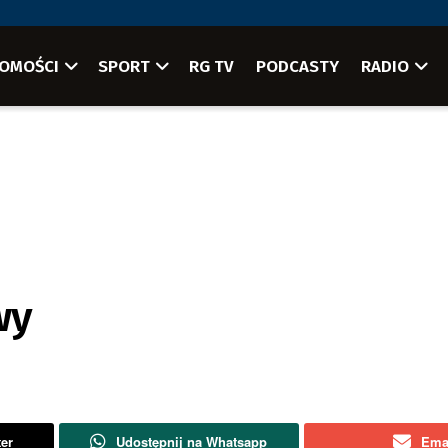
OMOŚCI
SPORT
RG TV
PODCASTY
RADIO
wy
ter
Udostępnij na Whatsapp
Ema