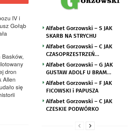
ozu IV i
nusz Gołąb
Alfabet Gorzowski – S JAK
ała
SKARB NA STRYCHU
Alfabet Gorzowski – C JAK
CZASOPRZESTRZEŃ
h Basków,
NUTTGENSA
ilotowany
Alfabet Gorzowski – G JAK
ej dron
GUSTAW ADOLF U BRAM
 Allen
LANDSBERGA
Alfabet Gorzowski – F JAK
udało się
FICOWSKI i PAPUSZA
storii
Alfabet Gorzowski – C JAK
CZESKIE PODWÓRKO