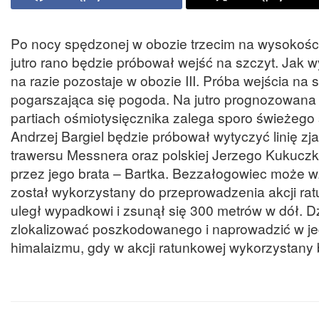
Po nocy spędzonej w obozie trzecim na wysokości 
jutro rano będzie próbował wejść na szczyt. Jak 
na razie pozostaje w obozie III. Próba wejścia na
pogarszająca się pogoda. Na jutro prognozowana
partiach ośmiotysięcznika zalega sporo świeżego 
Andrzej Bargiel będzie próbował wytyczyć linię 
trawersu Messnera oraz polskiej Jerzego Kukucz
przez jego brata – Bartka. Bezzałogowiec może 
został wykorzystany do przeprowadzenia akcji rat
uległ wypadkowi i zsunął się 300 metrów w dół. 
zlokalizować poszkodowanego i naprowadzić w jego
himalaizmu, gdy w akcji ratunkowej wykorzystany 