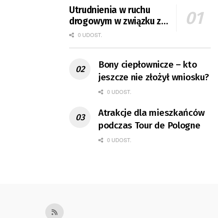
Utrudnienia w ruchu
drogowym w związku z
Tour de Pologne
0 UDOST.
Bony ciepłownicze – kto
jeszcze nie złożył wniosku?
0 UDOST.
Atrakcje dla mieszkańców
podczas Tour de Pologne
0 UDOST.