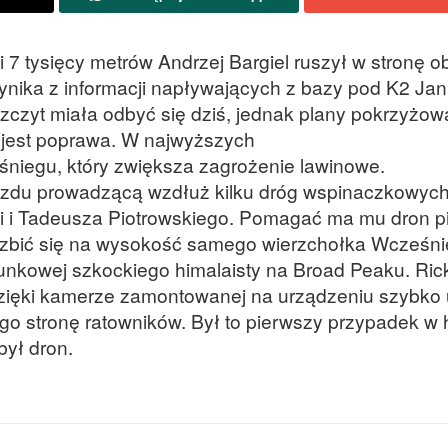
7 tysięcy metrów Andrzej Bargiel ruszył w stronę ob
wynika z informacji napływających z bazy pod K2 Ja
 szczyt miała odbyć się dziś, jednak plany pokrzyżow
 jest poprawa. W najwyższych
śniegu, który zwiększa zagrożenie lawinowe.
zjazdu prowadzącą wzdłuż kilku dróg wspinaczkowyc
ki i Tadeusza Piotrowskiego. Pomagać ma mu dron p
wzbić się na wysokość samego wierzchołka Wcześni
unkowej szkockiego himalaisty na Broad Peaku. Rick
Dzięki kamerze zamontowanej na urządzeniu szybko 
 stronę ratowników. Był to pierwszy przypadek w hi
był dron.