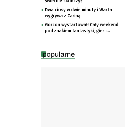
świetnie skończył
Dwa ciosy w dwie minuty i Warta
wygrywa z Cariną
Gorcon wystartował! Cały weekend
pod znakiem fantastyki, gier i
popkultury
popularne