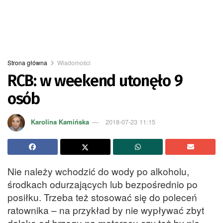
Strona główna
Wiadomości
RCB: w weekend utonęło 9
osób
Karolina Kamińska
2018-07-23 11:15
Nie należy wchodzić do wody po alkoholu,
środkach odurzających lub bezpośrednio po
posiłku. Trzeba też stosować się do poleceń
ratownika – na przykład by nie wypływać zbyt
daleko od brzegu na materacu czy też by nie