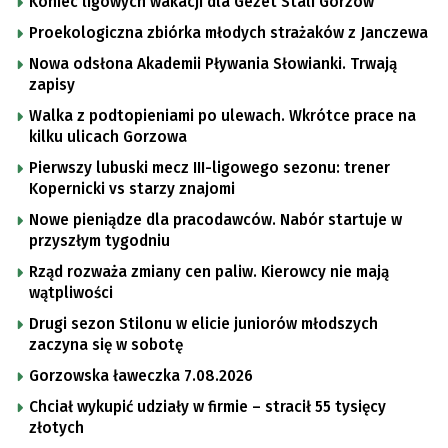
Koniec ligowych wakacji dla Gezet Stali Gorzów
Proekologiczna zbiórka młodych strażaków z Janczewa
Nowa odsłona Akademii Pływania Słowianki. Trwają
zapisy
Walka z podtopieniami po ulewach. Wkrótce prace na
kilku ulicach Gorzowa
Pierwszy lubuski mecz III-ligowego sezonu: trener
Kopernicki vs starzy znajomi
Nowe pieniądze dla pracodawców. Nabór startuje w
przyszłym tygodniu
Rząd rozważa zmiany cen paliw. Kierowcy nie mają
wątpliwości
Drugi sezon Stilonu w elicie juniorów młodszych
zaczyna się w sobotę
Gorzowska ławeczka 7.08.2026
Chciał wykupić udziały w firmie – stracił 55 tysięcy
złotych