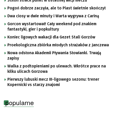
Stilon stracił punkt w ostatniej akcji meczu
Pogoń dobrze zaczęła, ale to Piast świetnie skończył
Dwa ciosy w dwie minuty i Warta wygrywa z Cariną
Gorcon wystartował! Cały weekend pod znakiem
fantastyki, gier i popkultury
Koniec ligowych wakacji dla Gezet Stali Gorzów
Proekologiczna zbiórka młodych strażaków z Janczewa
Nowa odsłona Akademii Pływania Słowianki. Trwają
zapisy
Walka z podtopieniami po ulewach. Wkrótce prace na
kilku ulicach Gorzowa
Pierwszy lubuski mecz III-ligowego sezonu: trener
Kopernicki vs starzy znajomi
popularne