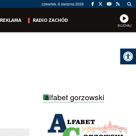
czwartek, 6 sierpnia 2026
REKLAMA
RADIO ZACHÓD
SŁUCHAJ
Ot
alfabet gorzowski