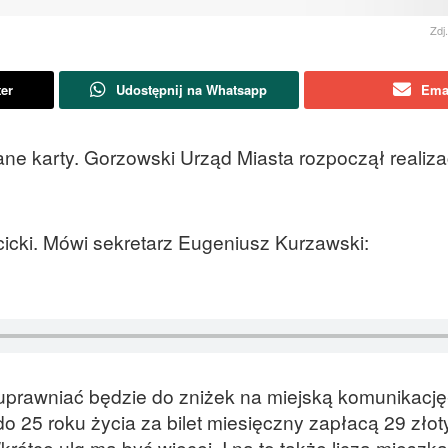
Zdj
ter
Udostępnij na Whatsapp
Ema
ne karty. Gorzowski Urząd Miasta rozpoczął realiza
icki. Mówi sekretarz Eugeniusz Kurzawski:
 uprawniać będzie do zniżek na miejską komunikację-
o 25 roku życia za bilet miesięczny zapłacą 29 złoty
rótce ulg ma być więcej. I na to także liczą mieszka