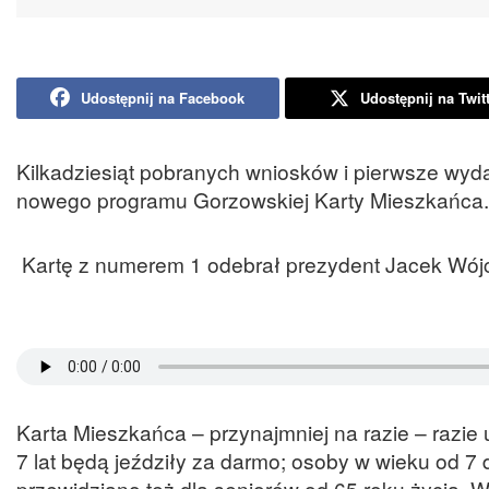
Udostępnij na Facebook
Udostępnij na Twit
Kilkadziesiąt pobranych wniosków i pierwsze wyda
nowego programu Gorzowskiej Karty Mieszkańca.
Kartę z numerem 1 odebrał prezydent Jacek Wójc
Karta Mieszkańca – przynajmniej na razie – razie
7 lat będą jeździły za darmo; osoby w wieku od 7 d
przewidziano też dla seniorów od 65 roku życia. Wk