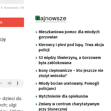
. B. Nowosielski, UM
najnowsze
il
Mieszkaniowa pomoc dla młodych
gorzowian
cję
Kierowcy i piesi pod lupą. Trwa akcja
policji
S3 między Skwierzyną, a Gorzowem
była zablokowana
Bony ciepłownicze – kto jeszcze nie
złożył wniosku?
Młody bocian uratowany. Pomogli
policjanci
Wytchnienie dla opiekunów
 dzieci do
ch; ulgi
Zmiany w centrum charytatywnym
przy Słonecznej
ńcy, którzy