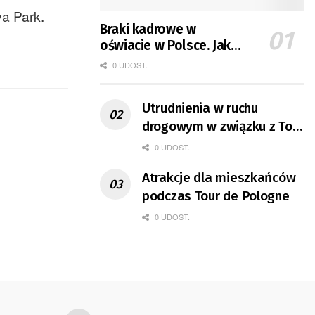
va Park.
Braki kadrowe w
oświacie w Polsce. Jak
jest w Gorzowie?
0 UDOST.
Utrudnienia w ruchu
drogowym w związku z Tour
de Pologne
0 UDOST.
Atrakcje dla mieszkańców
podczas Tour de Pologne
0 UDOST.