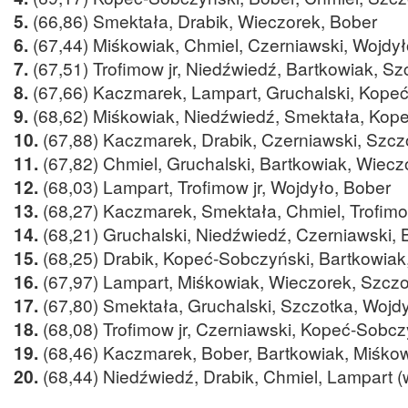
5.
(66,86) Smektała, Drabik, Wieczorek, Bober
6.
(67,44) Miśkowiak, Chmiel, Czerniawski, Wojdył
7.
(67,51) Trofimow jr, Niedźwiedź, Bartkowiak, Sz
8.
(67,66) Kaczmarek, Lampart, Gruchalski, Kope
9.
(68,62) Miśkowiak, Niedźwiedź, Smektała, Kop
10.
(67,88) Kaczmarek, Drabik, Czerniawski, Szcz
11.
(67,82) Chmiel, Gruchalski, Bartkowiak, Wiecz
12.
(68,03) Lampart, Trofimow jr, Wojdyło, Bober
13.
(68,27) Kaczmarek, Smektała, Chmiel, Trofimo
14.
(68,21) Gruchalski, Niedźwiedź, Czerniawski, 
15.
(68,25) Drabik, Kopeć-Sobczyński, Bartkowiak
16.
(67,97) Lampart, Miśkowiak, Wieczorek, Szcz
17.
(67,80) Smektała, Gruchalski, Szczotka, Wojd
18.
(68,08) Trofimow jr, Czerniawski, Kopeć-Sobcz
19.
(68,46) Kaczmarek, Bober, Bartkowiak, Miśko
20.
(68,44) Niedźwiedź, Drabik, Chmiel, Lampart (