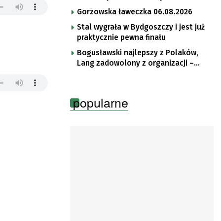
im. Brata Krystyna
Gorzowska ławeczka 06.08.2026
Stal wygrała w Bydgoszczy i jest już
praktycznie pewna finału
Bogusławski najlepszy z Polaków,
Lang zadowolony z organizacji –
komentarze po trzecim etapie Tour
de Pologne
popularne