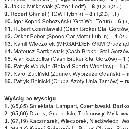
8.
Jakub Miśkowiak (Orzeł Łódź) –
8
(0,3,3,2,0)
9.
Robert Chmiel (ROW Rybnik) –
8
(1,2,3,1,1)
10.
Igor Kopeć-Sobczyński (Get Well Toruń) –
6
(3
11.
Hubert Czerniawski (Cash Broker Stal Gorzów
12.
Oskar Bober (Speed Car Motor Lublin) –
4
(2,0
13.
Kamil Wieczorek (MRGARDEN GKM Grudziąd
14.
Mateusz Bartkowiak (Cash Broker Stal Gorzó
15.
Alan Szczotka (Cash Broker Stal Gorzów) –
1
16.
Patryk Wojdyło (Betard Sparta Wrocław) –
1
(0
17.
Karol Żupiński (Zdunek Wybrzeże Gdańsk) –
18.
Patryk Rolnicki (Grupa Azoty Unia Tarnów) –
n
Wyścig po wyścigu:
1.
(65,65) Smektała, Lampart, Czerniawski, Bartko
2.
(
65,60
) Drabik, Gruchalski, Trofimow jr, Miśkowi
3.
(67,19) Kaczmarek, Wieczorek, Niedźwiedź, Wo
4.
(69,17) Kopeć-Sobczyński, Bober, Chmiel, Szcz