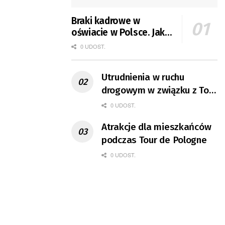
Braki kadrowe w
oświacie w Polsce. Jak
jest w Gorzowie?
0 UDOST.
Utrudnienia w ruchu
drogowym w związku z Tour
de Pologne
0 UDOST.
Atrakcje dla mieszkańców
podczas Tour de Pologne
0 UDOST.