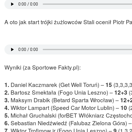
A oto jak start trójki żużlowców Stali ocenił Piotr 
Wyniki (za Sportowe Fakty.pl):
1.
Daniel Kaczmarek (Get Well Toruń) –
15
(3,3,3,
2.
Bartosz Smektała (Fogo Unia Leszno) –
12+3
(
3.
Maksym Drabik (Betard Sparta Wrocław) –
12+
4.
Wiktor Lampart (Speed Car Motor Lublin) –
10
(
5.
Michał Gruchalski (forBET Włókniarz Częstoch
6.
Sebastian Niedźwiedź (Falubaz Zielona Góra) 
7.
Wiktor Trofimow jr (Fogo Unia Leszno) –
9
(1,3,