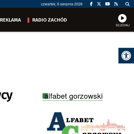
czwartek, 6 sierpnia 2026
REKLAMA
RADIO ZACHÓD
SŁUCHAJ
Ot
wcy
alfabet gorzowski