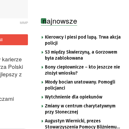
najnowsze
MIMP
Kierowcy i piesi pod lupą. Trwa akcja
il
policji
S3 między Skwierzyną, a Gorzowem
 karierze
była zablokowana
rza Polski
Bony ciepłownicze – kto jeszcze nie
jlepszy z
złożył wniosku?
Młody bocian uratowany. Pomogli
policjanci
Wytchnienie dla opiekunów
eczami
Zmiany w centrum charytatywnym
przy Słonecznej
Augustyn Wiernicki, prezes
Stowarzyszenia Pomocy Bliźniemu