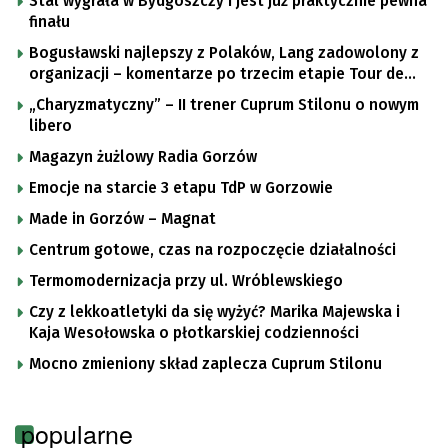
Stal wygrała w Bydgoszczy i jest już praktycznie pewna
finału
Bogusławski najlepszy z Polaków, Lang zadowolony z
organizacji – komentarze po trzecim etapie Tour de
Pologne
„Charyzmatyczny” – II trener Cuprum Stilonu o nowym
libero
Magazyn żużlowy Radia Gorzów
Emocje na starcie 3 etapu TdP w Gorzowie
Made in Gorzów – Magnat
Centrum gotowe, czas na rozpoczęcie działalności
Termomodernizacja przy ul. Wróblewskiego
Czy z lekkoatletyki da się wyżyć? Marika Majewska i
Kaja Wesołowska o płotkarskiej codzienności
Mocno zmieniony skład zaplecza Cuprum Stilonu
popularne