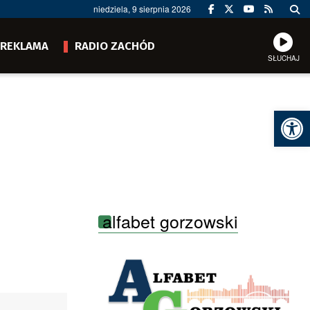
niedziela, 9 sierpnia 2026
REKLAMA
RADIO ZACHÓD
SŁUCHAJ
Ot
alfabet gorzowski