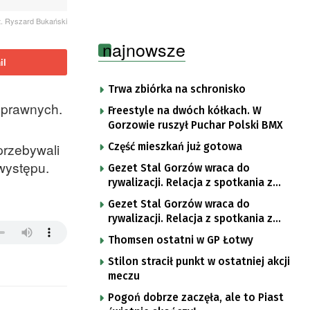
t. Ryszard Bukański
najnowsze
il
Trwa zbiórka na schronisko
sprawnych.
Freestyle na dwóch kółkach. W
Gorzowie ruszył Puchar Polski BMX
przebywali
Część mieszkań już gotowa
występu.
Gezet Stal Gorzów wraca do
rywalizacji. Relacja z spotkania z
częstochowskimi lwami u nas!
Gezet Stal Gorzów wraca do
rywalizacji. Relacja z spotkania z
częstochowskimi lwami u nas!
Thomsen ostatni w GP Łotwy
Stilon stracił punkt w ostatniej akcji
meczu
Pogoń dobrze zaczęła, ale to Piast