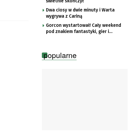
świetnie skończył
Dwa ciosy w dwie minuty i Warta
wygrywa z Cariną
Gorcon wystartował! Cały weekend
pod znakiem fantastyki, gier i
popkultury
popularne