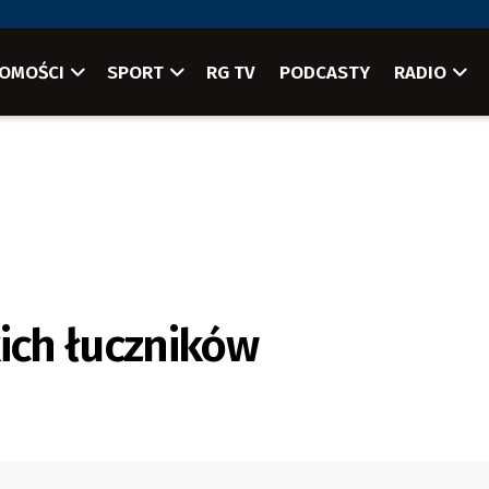
OMOŚCI
SPORT
RG TV
PODCASTY
RADIO
ch łuczników