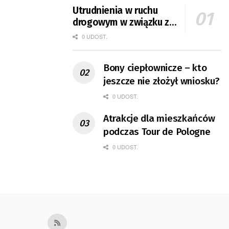
Utrudnienia w ruchu
drogowym w związku z
Tour de Pologne
0 UDOST.
Bony ciepłownicze – kto
jeszcze nie złożył wniosku?
0 UDOST.
Atrakcje dla mieszkańców
podczas Tour de Pologne
0 UDOST.