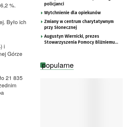
 6,2 %.
policjanci
Wytchnienie dla opiekunów
j. Było ich
Zmiany w centrum charytatywnym
przy Słonecznej
Augustyn Wiernicki, prezes
Stowarzyszenia Pomocy Bliźniemu
 i
im. Brata Krystyna
onej Górze
popularne
ło 21 835
rzednim
ba