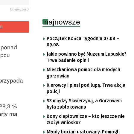
fot. gorzow.pl
najnowsze
il
Początek Końca Tygodnia 07.08 –
09.08
o ponad
ipcu
Jakie powinno być Muzeum Lubuskie?
Trwa badanie opinii
Mieszkaniowa pomoc dla młodych
gorzowian
 przypada
Kierowcy i piesi pod lupą. Trwa akcja
policji
S3 między Skwierzyną, a Gorzowem
 28,3 %
była zablokowana
arty ma
Bony ciepłownicze – kto jeszcze nie
złożył wniosku?
Młody bocian uratowany. Pomogli