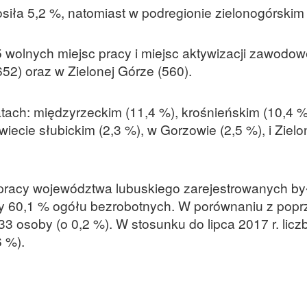
iła 5,2 %, natomiast w podregionie zielonogórskim
 wolnych miejsc pracy i miejsc aktywizacji zawodowe
52) oraz w Zielonej Górze (560).
ch: międzyrzeckim (11,4 %), krośnieńskim (10,4 %)
iecie słubickim (2,3 %), w Gorzowie (2,5 %), i Ziel
 pracy województwa lubuskiego zarejestrowanych by
iły 60,1 % ogółu bezrobotnych. W porównaniu z pop
3 osoby (o 0,2 %). W stosunku do lipca 2017 r. licz
 %).