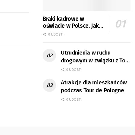
Braki kadrowe w
oświacie w Polsce. Jak
jest w Gorzowie?
0 UDOST.
Utrudnienia w ruchu
drogowym w związku z Tour
de Pologne
0 UDOST.
Atrakcje dla mieszkańców
podczas Tour de Pologne
0 UDOST.