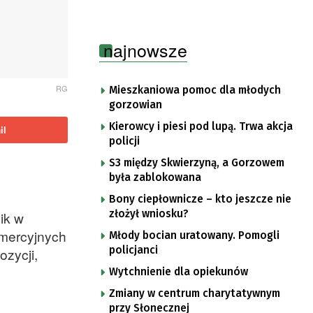
najnowsze
RG
Mieszkaniowa pomoc dla młodych
gorzowian
Kierowcy i piesi pod lupą. Trwa akcja
il
policji
S3 między Skwierzyną, a Gorzowem
była zablokowana
Bony ciepłownicze – kto jeszcze nie
złożył wniosku?
ik w
omercyjnych
Młody bocian uratowany. Pomogli
policjanci
ozycji,
Wytchnienie dla opiekunów
Zmiany w centrum charytatywnym
przy Słonecznej