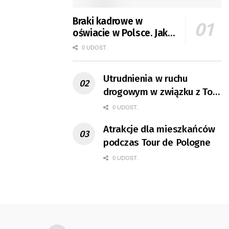
Braki kadrowe w
oświacie w Polsce. Jak
jest w Gorzowie?
0 UDOST.
Utrudnienia w ruchu
drogowym w związku z Tour
de Pologne
0 UDOST.
Atrakcje dla mieszkańców
podczas Tour de Pologne
0 UDOST.