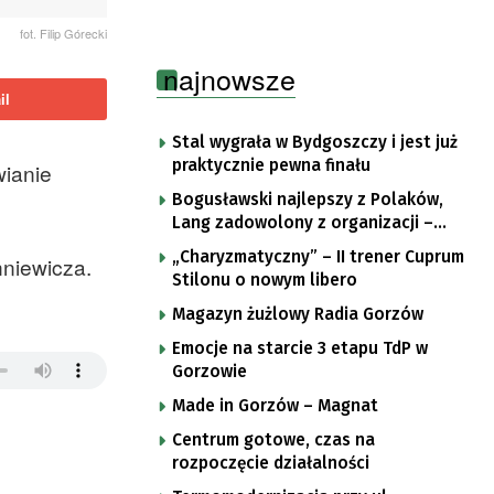
fot. Filip Górecki
najnowsze
il
Stal wygrała w Bydgoszczy i jest już
praktycznie pewna finału
wianie
Bogusławski najlepszy z Polaków,
Lang zadowolony z organizacji –
komentarze po trzecim etapie Tour
„Charyzmatyczny” – II trener Cuprum
hniewicza.
de Pologne
Stilonu o nowym libero
Magazyn żużlowy Radia Gorzów
Emocje na starcie 3 etapu TdP w
Gorzowie
Made in Gorzów – Magnat
Centrum gotowe, czas na
rozpoczęcie działalności