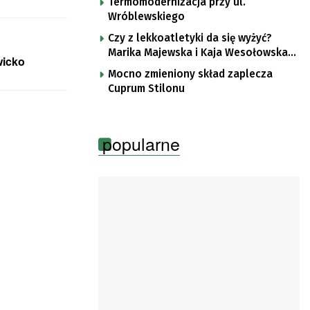
Termomodernizacja przy ul.
Wróblewskiego
Czy z lekkoatletyki da się wyżyć?
Marika Majewska i Kaja Wesołowska
wicko
o płotkarskiej codzienności
Mocno zmieniony skład zaplecza
Cuprum Stilonu
popularne