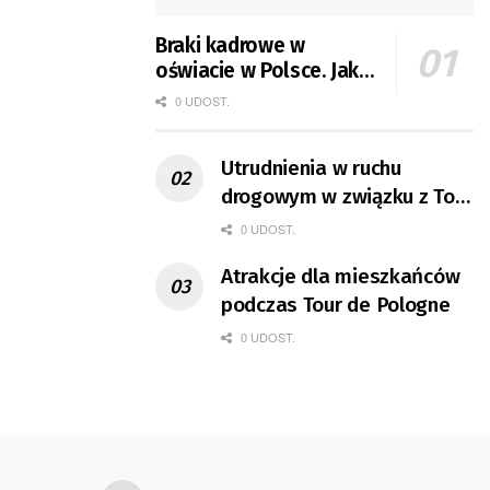
Braki kadrowe w
oświacie w Polsce. Jak
jest w Gorzowie?
0 UDOST.
Utrudnienia w ruchu
drogowym w związku z Tour
de Pologne
0 UDOST.
Atrakcje dla mieszkańców
podczas Tour de Pologne
0 UDOST.