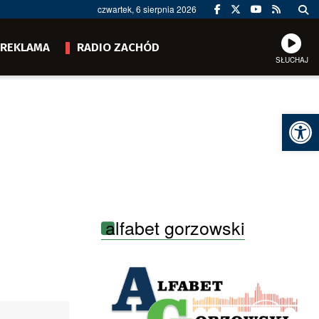
czwartek, 6 sierpnia 2026
REKLAMA
RADIO ZACHÓD
SŁUCHAJ
Ot
alfabet gorzowski