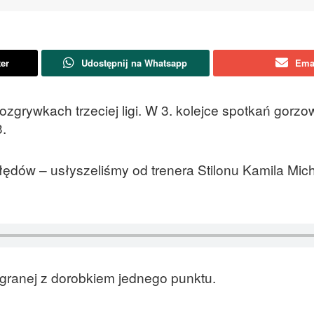
ter
Udostępnij na Whatsapp
Ema
zgrywkach trzeciej ligi. W 3. kolejce spotkań gorzo
.
łędów – usłyszeliśmy od trenera Stilonu Kamila Mic
ygranej z dorobkiem jednego punktu.