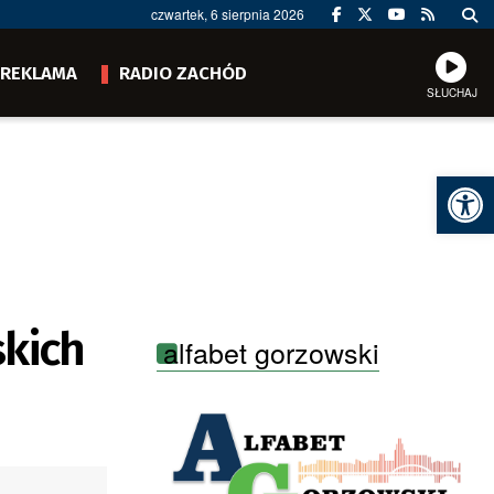
czwartek, 6 sierpnia 2026
REKLAMA
RADIO ZACHÓD
SŁUCHAJ
Ot
skich
alfabet gorzowski