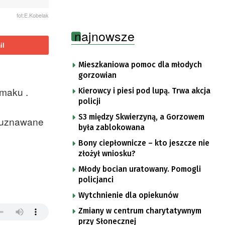
fot:E.Kobelak
najnowsze
il
Mieszkaniowa pomoc dla młodych
gorzowian
smaku .
Kierowcy i piesi pod lupą. Trwa akcja
policji
S3 między Skwierzyną, a Gorzowem
t uznawane
była zablokowana
Bony ciepłownicze – kto jeszcze nie
złożył wniosku?
Młody bocian uratowany. Pomogli
policjanci
Wytchnienie dla opiekunów
Zmiany w centrum charytatywnym
przy Słonecznej