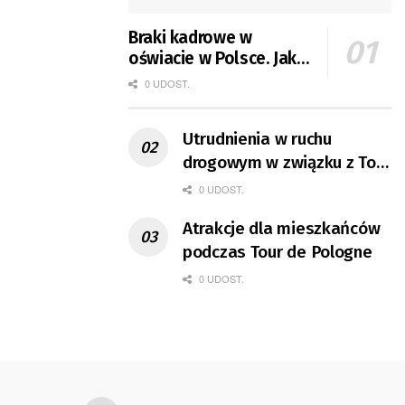
Braki kadrowe w
oświacie w Polsce. Jak
jest w Gorzowie?
0 UDOST.
Utrudnienia w ruchu
drogowym w związku z Tour
de Pologne
0 UDOST.
Atrakcje dla mieszkańców
podczas Tour de Pologne
0 UDOST.