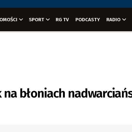
OMOŚCI
SPORT
RG TV
PODCASTY
RADIO
k na błoniach nadwarciań