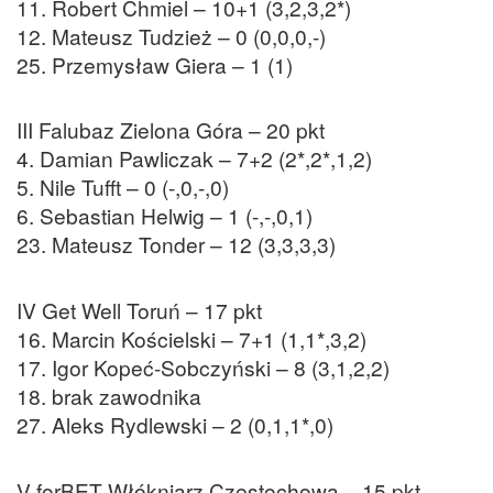
11. Robert Chmiel – 10+1 (3,2,3,2*)
12. Mateusz Tudzież – 0 (0,0,0,-)
25. Przemysław Giera – 1 (1)
III Falubaz Zielona Góra – 20 pkt
4. Damian Pawliczak – 7+2 (2*,2*,1,2)
5. Nile Tufft – 0 (-,0,-,0)
6. Sebastian Helwig – 1 (-,-,0,1)
23. Mateusz Tonder – 12 (3,3,3,3)
IV Get Well Toruń – 17 pkt
16. Marcin Kościelski – 7+1 (1,1*,3,2)
17. Igor Kopeć-Sobczyński – 8 (3,1,2,2)
18. brak zawodnika
27. Aleks Rydlewski – 2 (0,1,1*,0)
V forBET Włókniarz Częstochowa – 15 pkt