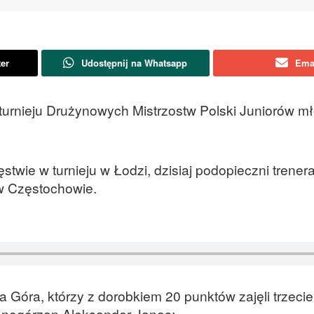
ter
Udostępnij na Whatsapp
Ema
turnieju Drużynowych Mistrzostw Polski Juniorów mł
wie w turnieju w Łodzi, dzisiaj podopieczni trenera
 w Częstochowie.
a Góra, którzy z dorobkiem 20 punktów zajęli trzecie
lonogórzan Aleksander Janas: