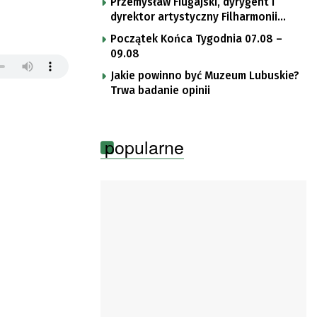
Przemysław Fiugajski, dyrygent i
dyrektor artystyczny Filharmonii
Gorzowskiej
Początek Końca Tygodnia 07.08 –
09.08
Jakie powinno być Muzeum Lubuskie?
Trwa badanie opinii
popularne