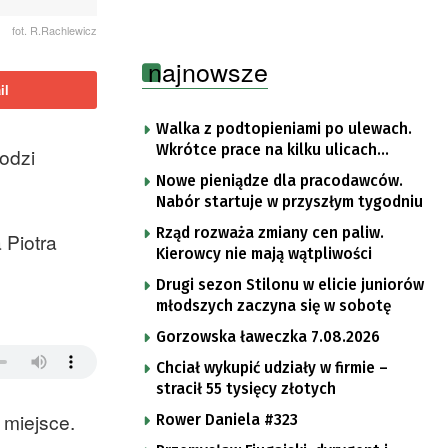
fot. R.Rachlewicz
najnowsze
il
Walka z podtopieniami po ulewach.
Wkrótce prace na kilku ulicach
odzi
Gorzowa
Nowe pieniądze dla pracodawców.
Nabór startuje w przyszłym tygodniu
Rząd rozważa zmiany cen paliw.
 Piotra
Kierowcy nie mają wątpliwości
Drugi sezon Stilonu w elicie juniorów
młodszych zaczyna się w sobotę
Gorzowska ławeczka 7.08.2026
Chciał wykupić udziały w firmie –
stracił 55 tysięcy złotych
 miejsce.
Rower Daniela #323