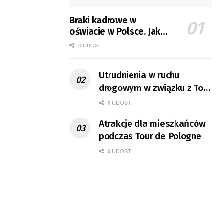
Braki kadrowe w
oświacie w Polsce. Jak
jest w Gorzowie?
0 UDOST.
Utrudnienia w ruchu
drogowym w związku z Tour
de Pologne
0 UDOST.
Atrakcje dla mieszkańców
podczas Tour de Pologne
0 UDOST.