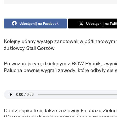
Udostępnij na Facebook
Udostępnij na Twit
Kolejny udany występ zanotowali w półfinałowym 
żużlowcy Stali Gorzów.
Po wczorajszym, dzielonym z ROW Rybnik, zwycięst
Palucha pewnie wygrali zawody, które odbyły się
Dobrze spisali się także żużlowcy Falubazu Zielon
Występ młodych zielonogórzan ocenia trener zie