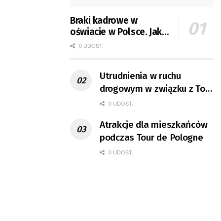
Braki kadrowe w
oświacie w Polsce. Jak
jest w Gorzowie?
0 UDOST.
Utrudnienia w ruchu
drogowym w związku z Tour
de Pologne
0 UDOST.
Atrakcje dla mieszkańców
podczas Tour de Pologne
0 UDOST.