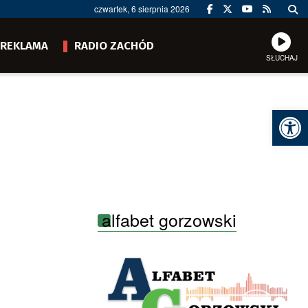
czwartek, 6 sierpnia 2026
REKLAMA
RADIO ZACHÓD
SŁUCHAJ
Ot
alfabet gorzowski