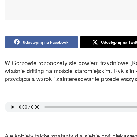
Udostępnij na Facebook
Udostępnij na Twit
W Gorzowie rozpoczęły się bowiem trzydniowe „Kon
właśnie drifting na moście staromiejskim. Ryk si
przyciągają wzrok i zainteresowanie przede wszy
Ale kobiety także znalazły dla siebie coś ciekawe