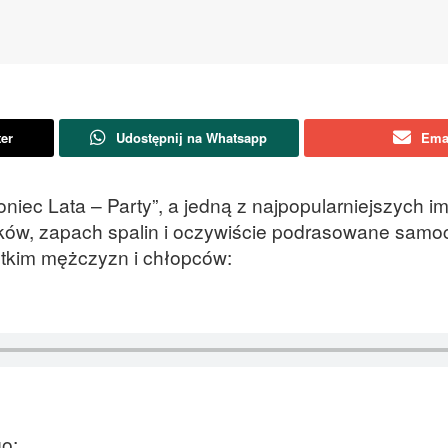
ter
Udostępnij na Whatsapp
Ema
iec Lata – Party”, a jedną z najpopularniejszych im
lników, zapach spalin i oczywiście podrasowane sam
stkim mężczyzn i chłopców:
go: