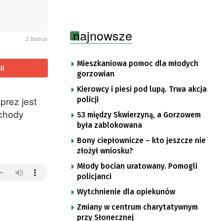
najnowsze
Z.Bodnar
Mieszkaniowa pomoc dla młodych
il
gorzowian
Kierowcy i piesi pod lupą. Trwa akcja
prez jest
policji
ochody
S3 między Skwierzyną, a Gorzowem
była zablokowana
Bony ciepłownicze – kto jeszcze nie
złożył wniosku?
Młody bocian uratowany. Pomogli
policjanci
Wytchnienie dla opiekunów
Zmiany w centrum charytatywnym
przy Słonecznej