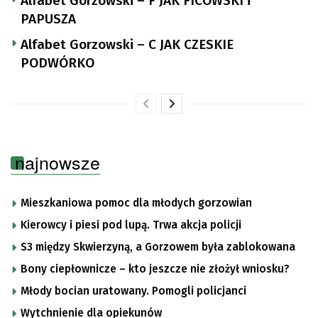
Alfabet Gorzowski – F JAK FICOWSKI i
PAPUSZA
Alfabet Gorzowski – C JAK CZESKIE
PODWÓRKO
najnowsze
Mieszkaniowa pomoc dla młodych gorzowian
Kierowcy i piesi pod lupą. Trwa akcja policji
S3 między Skwierzyną, a Gorzowem była zablokowana
Bony ciepłownicze – kto jeszcze nie złożył wniosku?
Młody bocian uratowany. Pomogli policjanci
Wytchnienie dla opiekunów