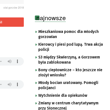
stal gorzów 2018
najnowsze
il
Mieszkaniowa pomoc dla młodych
gorzowian
Kierowcy i piesi pod lupą. Trwa akcja
policji
S3 między Skwierzyną, a Gorzowem
była zablokowana
Bony ciepłownicze – kto jeszcze nie
złożył wniosku?
Młody bocian uratowany. Pomogli
policjanci
Wytchnienie dla opiekunów
Zmiany w centrum charytatywnym
przy Słonecznej