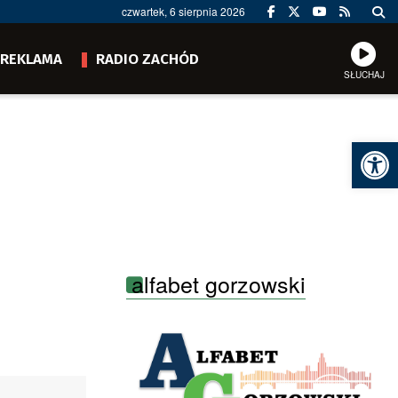
czwartek, 6 sierpnia 2026
REKLAMA
RADIO ZACHÓD
SŁUCHAJ
Ot
alfabet gorzowski