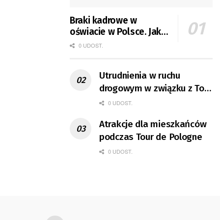
Braki kadrowe w
oświacie w Polsce. Jak
jest w Gorzowie?
0 UDOST.
Utrudnienia w ruchu
drogowym w związku z Tour
de Pologne
0 UDOST.
Atrakcje dla mieszkańców
podczas Tour de Pologne
0 UDOST.