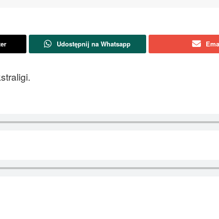
ter
Udostępnij na Whatsapp
Ema
traligi.