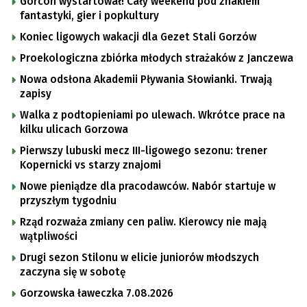
Gorcon wystartował! Cały weekend pod znakiem
fantastyki, gier i popkultury
Koniec ligowych wakacji dla Gezet Stali Gorzów
Proekologiczna zbiórka młodych strażaków z Janczewa
Nowa odsłona Akademii Pływania Słowianki. Trwają
zapisy
Walka z podtopieniami po ulewach. Wkrótce prace na
kilku ulicach Gorzowa
Pierwszy lubuski mecz III-ligowego sezonu: trener
Kopernicki vs starzy znajomi
Nowe pieniądze dla pracodawców. Nabór startuje w
przyszłym tygodniu
Rząd rozważa zmiany cen paliw. Kierowcy nie mają
wątpliwości
Drugi sezon Stilonu w elicie juniorów młodszych
zaczyna się w sobotę
Gorzowska ławeczka 7.08.2026