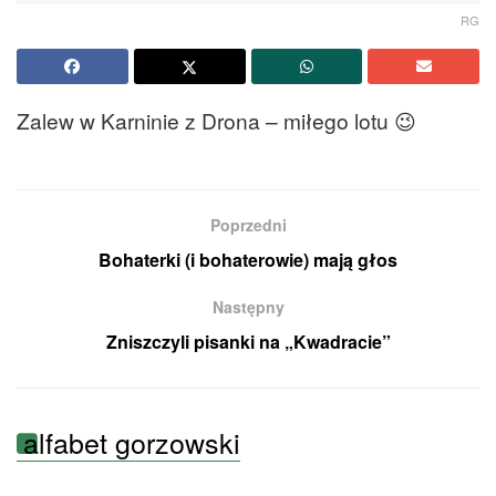
RG
Zalew w Karninie z Drona – miłego lotu 😉
Poprzedni
Bohaterki (i bohaterowie) mają głos
Następny
Zniszczyli pisanki na „Kwadracie”
alfabet gorzowski