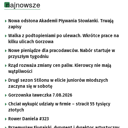
najnowsze
Nowa odsłona Akademii Pływania Słowianki. Trwają
zapisy
Walka z podtopieniami po ulewach. Wkrótce prace na
kilku ulicach Gorzowa
Nowe pieniądze dla pracodawców. Nabór startuje w
przyszłym tygodniu
Rząd rozważa zmiany cen paliw. Kierowcy nie mają
wątpliwości
Drugi sezon Stilonu w elicie juniorów młodszych
zaczyna się w sobotę
Gorzowska ławeczka 7.08.2026
Chciał wykupić udziały w firmie – stracił 55 tysięcy
złotych
Rower Daniela #323
Przemysław Fiugajski, dyrygent i dyrektor artystyczny