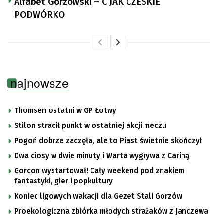
Alfabet Gorzowski – C JAK CZESKIE
PODWÓRKO
najnowsze
Thomsen ostatni w GP Łotwy
Stilon stracił punkt w ostatniej akcji meczu
Pogoń dobrze zaczęła, ale to Piast świetnie skończył
Dwa ciosy w dwie minuty i Warta wygrywa z Cariną
Gorcon wystartował! Cały weekend pod znakiem
fantastyki, gier i popkultury
Koniec ligowych wakacji dla Gezet Stali Gorzów
Proekologiczna zbiórka młodych strażaków z Janczewa