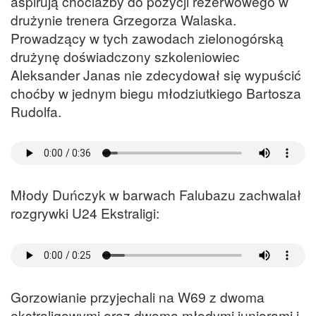
aspirują chociażby do pozycji rezerwowego w
drużynie trenera Grzegorza Walaska.
Prowadzący w tych zawodach zielonogórską
drużynę doświadczony szkoleniowiec
Aleksander Janas nie zdecydował się wypuścić
choćby w jednym biegu młodziutkiego Bartosza
Rudolfa.
Młody Duńczyk w barwach Falubazu zachwalał
rozgrywki U24 Ekstraligi:
Gorzowianie przyjechali na W69 z dwoma
ekstraligowymi oraz dwoma młodymi juniorami i