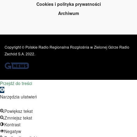
Cookies i polityka prywatności
Archiwum
Copyright © Polskie Radio Regionalna Rozgłośnia w Zielonej Górze Radio
Zachód S.A. 2022.
Przejdź do treści
Otwórz pasek narzędzi
Narzędzia ułatwień
Powiększ tekst
Zmniejsz tekst
Kontrast
Negatyw