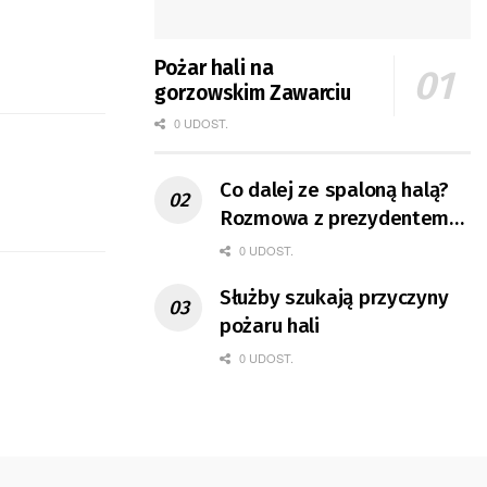
Pożar hali na
gorzowskim Zawarciu
0 UDOST.
Co dalej ze spaloną halą?
Rozmowa z prezydentem
Gorzowa
0 UDOST.
Służby szukają przyczyny
pożaru hali
0 UDOST.