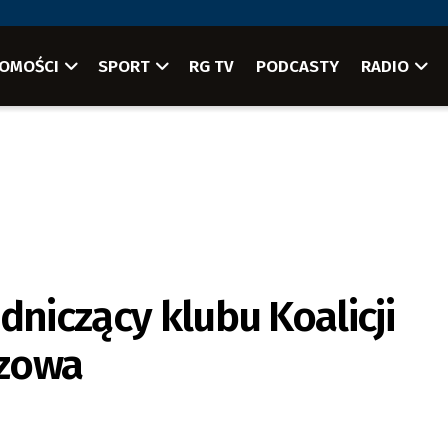
OMOŚCI
SPORT
RG TV
PODCASTY
RADIO
dniczący klubu Koalicji
rzowa