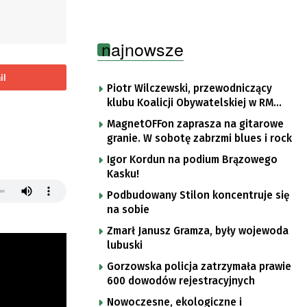
najnowsze
il
Piotr Wilczewski, przewodniczący
klubu Koalicji Obywatelskiej w RM
Gorzowa
MagnetOFFon zaprasza na gitarowe
granie. W sobotę zabrzmi blues i rock
Igor Kordun na podium Brązowego
Kasku!
Podbudowany Stilon koncentruje się
na sobie
Zmarł Janusz Gramza, były wojewoda
lubuski
Gorzowska policja zatrzymała prawie
600 dowodów rejestracyjnych
Nowoczesne, ekologiczne i