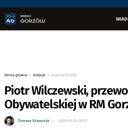
WIAD
Strona główna
Audycje
Gość na 95,6FM
Piotr Wilczewski, przewo
Obywatelskiej w RM Go
Tomasz Krawczyk
2026-05-29 09:07