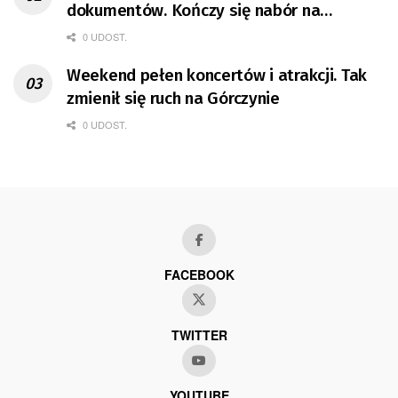
dokumentów. Kończy się nabór na
mieszkania GTBS
0 UDOST.
Weekend pełen koncertów i atrakcji. Tak
zmienił się ruch na Górczynie
0 UDOST.
FACEBOOK
TWITTER
YOUTUBE