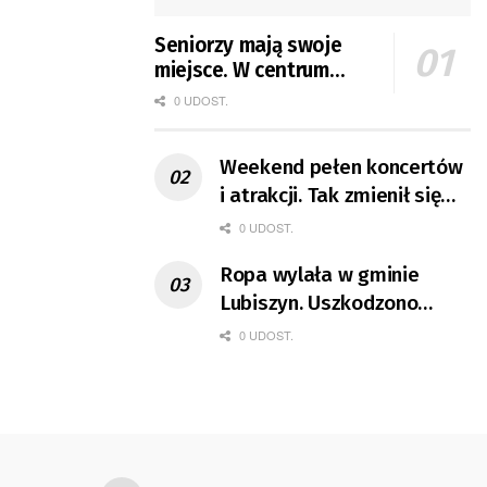
Seniorzy mają swoje
miejsce. W centrum
Gorzowa otwarto dla
0 UDOST.
nich Akademię
Weekend pełen koncertów
i atrakcji. Tak zmienił się
ruch na Górczynie
0 UDOST.
Ropa wylała w gminie
Lubiszyn. Uszkodzono
rurociąg naftowy
0 UDOST.