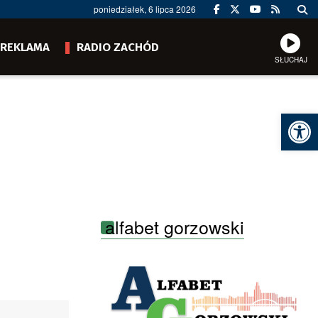
poniedziałek, 6 lipca 2026
REKLAMA
RADIO ZACHÓD
SŁUCHAJ
Ot
alfabet gorzowski