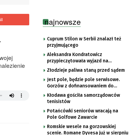
najnowsze
il
.
Cuprum Stilon w Serbii znalazł też
przyjmującego
Aleksandra Kondratowicz
wojej
przypieczętowała wyjazd na
nalezienie
Mistrzostwa Europy
Złodzieje paliwa staną przed sądem
Jest pole, będzie pole serwisowe.
Gorzów z dofinansowaniem do
kortów tenisowych
Kłodawa gościła samorządowców
tenisistów
Potańcówki seniorów wracają na
Pole Golfowe Zawarcie
Romskie wesele na gorzowskiej
scenie. Romane Dyvesa już w sierpniu