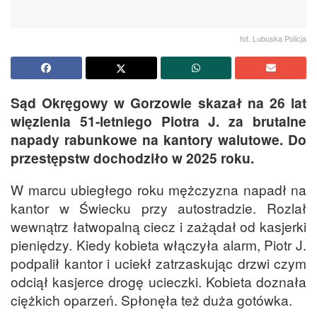
fot. Lubuska Policja
Sąd Okręgowy w Gorzowie skazał na 26 lat
więzienia 51-letniego Piotra J. za brutalne
napady rabunkowe na kantory walutowe. Do
przestępstw dochodziło w 2025 roku.
W marcu ubiegłego roku mężczyzna napadł na
kantor w Świecku przy autostradzie. Rozlał
wewnątrz łatwopalną ciecz i zażądał od kasjerki
pieniędzy. Kiedy kobieta włączyła alarm, Piotr J.
podpalił kantor i uciekł zatrzaskując drzwi czym
odciął kasjerce drogę ucieczki. Kobieta doznała
ciężkich oparzeń. Spłonęła też duża gotówka.