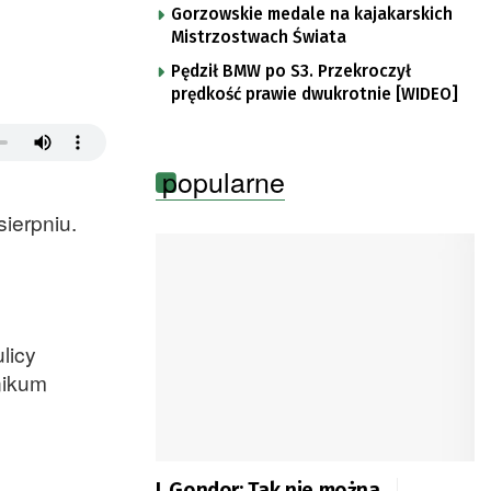
Gorzowskie medale na kajakarskich
Mistrzostwach Świata
Pędził BMW po S3. Przekroczył
prędkość prawie dwukrotnie [WIDEO]
popularne
sierpniu.
licy
nikum
L.Gondor: Tak nie można