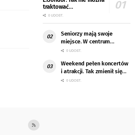
traktować
przedsiębiorcy
0 UDOST.
Seniorzy mają swoje
miejsce. W centrum
Gorzowa otwarto dla nich
0 UDOST.
Akademię
Weekend pełen koncertów
i atrakcji. Tak zmienił się
ruch na Górczynie
0 UDOST.