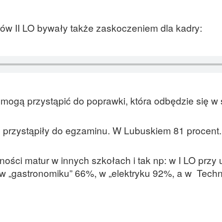
stów II LO bywały także zaskoczeniem dla kadry:
 mogą przystąpić do poprawki, która odbędzie się w 
e przystąpiły do egzaminu. W Lubuskiem 81 procent.
ści matur w innych szkołach i tak np: w I LO przy u
w „gastronomiku” 66%, w „elektryku 92%, a w Tech