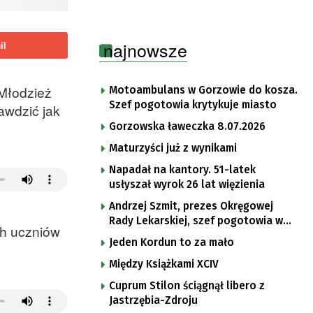
najnowsze
il
 Młodzież
Motoambulans w Gorzowie do kosza.
Szef pogotowia krytykuje miasto
awdzić jak
Gorzowska ławeczka 8.07.2026
Maturzyści już z wynikami
Napadał na kantory. 51-latek
usłyszał wyrok 26 lat więzienia
Andrzej Szmit, prezes Okręgowej
Rady Lekarskiej, szef pogotowia w
ch uczniów
Gorzowie
Jeden Kordun to za mało
Między Książkami XCIV
Cuprum Stilon ściągnął libero z
Jastrzębia-Zdroju