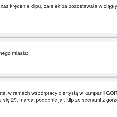
czas kręcenia klipu, cała ekipa pozostawała w ciągł
nego miasta:
asta, w ramach współpracy z artystą w kampanii G
ię 29. marca, podobnie jak klip ze scenami z gorz