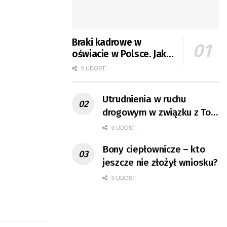
Braki kadrowe w
oświacie w Polsce. Jak
jest w Gorzowie?
0 UDOST.
Utrudnienia w ruchu
drogowym w związku z Tour
de Pologne
0 UDOST.
Bony ciepłownicze – kto
jeszcze nie złożył wniosku?
0 UDOST.