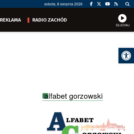
sobota, 8 sierpnia 2026
REKLAMA
RADIO ZACHÓD
SŁUCHAJ
Ot
alfabet gorzowski