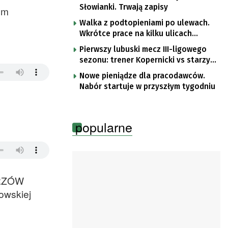
Słowianki. Trwają zapisy
ym
Walka z podtopieniami po ulewach.
Wkrótce prace na kilku ulicach
Gorzowa
Pierwszy lubuski mecz III-ligowego
sezonu: trener Kopernicki vs starzy
znajomi
Nowe pieniądze dla pracodawców.
Nabór startuje w przyszłym tygodniu
popularne
ORZÓW
owskiej