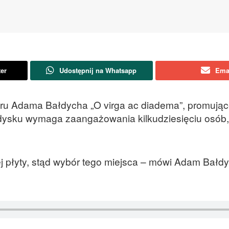
ter
Udostępnij na Whatsapp
Ema
oru Adama Bałdycha „O virga ac diadema”, promują
ledysku wymaga zaangażowania kilkudziesięciu osób
j płyty, stąd wybór tego miejsca – mówi Adam Bałdy