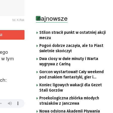
najnowsze
fot. K.Rak
Stilon stracił punkt w ostatniej akcji
il
meczu
Pogoń dobrze zaczęła, ale to Piast
cego
świetnie skończył
, w tym
Dwa ciosy w dwie minuty i Warta
wygrywa z Cariną
Gorcon wystartował! Cały weekend
pod znakiem fantastyki, gier i
ch:
popkultury
Koniec ligowych wakacji dla Gezet
Stali Gorzów
Proekologiczna zbiórka młodych
strażaków z Janczewa
Nowa odsłona Akademii Pływania