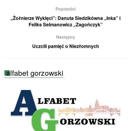
Poprzedni
„Żołnierze Wyklęci”: Danuta Siedzikówna „Inka” i
Feliks Selmanowicz „Zagończyk”
Następny
Uczcili pamięć o Niezłomnych
alfabet gorzowski