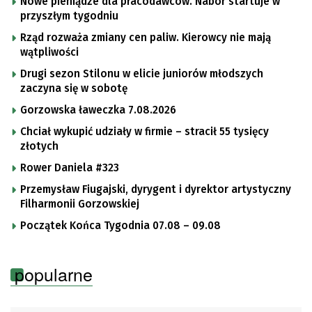
Nowe pieniądze dla pracodawców. Nabór startuje w
przyszłym tygodniu
Rząd rozważa zmiany cen paliw. Kierowcy nie mają
wątpliwości
Drugi sezon Stilonu w elicie juniorów młodszych
zaczyna się w sobotę
Gorzowska ławeczka 7.08.2026
Chciał wykupić udziały w firmie – stracił 55 tysięcy
złotych
Rower Daniela #323
Przemysław Fiugajski, dyrygent i dyrektor artystyczny
Filharmonii Gorzowskiej
Początek Końca Tygodnia 07.08 – 09.08
popularne