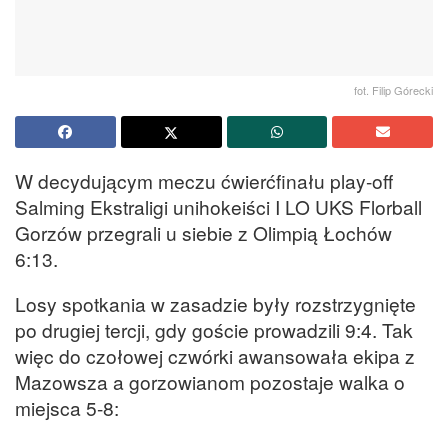
fot. Filip Górecki
W decydującym meczu ćwierćfinału play-off
Salming Ekstraligi unihokeiści I LO UKS Florball
Gorzów przegrali u siebie z Olimpią Łochów
6:13.
Losy spotkania w zasadzie były rozstrzygnięte
po drugiej tercji, gdy goście prowadzili 9:4. Tak
więc do czołowej czwórki awansowała ekipa z
Mazowsza a gorzowianom pozostaje walka o
miejsca 5-8: