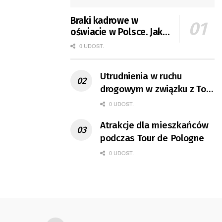
Braki kadrowe w
oświacie w Polsce. Jak
jest w Gorzowie?
0 UDOST.
Utrudnienia w ruchu
drogowym w związku z Tour
de Pologne
0 UDOST.
Atrakcje dla mieszkańców
podczas Tour de Pologne
0 UDOST.