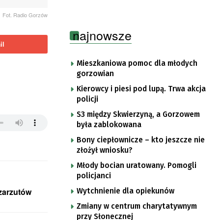
Fot. Radio Gorzów
najnowsze
il
Mieszkaniowa pomoc dla młodych
gorzowian
Kierowcy i piesi pod lupą. Trwa akcja
policji
S3 między Skwierzyną, a Gorzowem
była zablokowana
Bony ciepłownicze – kto jeszcze nie
złożył wniosku?
Młody bocian uratowany. Pomogli
policjanci
 zarzutów
Wytchnienie dla opiekunów
Zmiany w centrum charytatywnym
przy Słonecznej