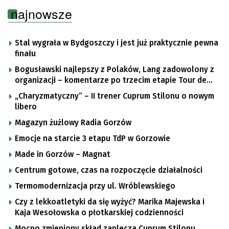
najnowsze
Stal wygrała w Bydgoszczy i jest już praktycznie pewna
finału
Bogusławski najlepszy z Polaków, Lang zadowolony z
organizacji – komentarze po trzecim etapie Tour de
Pologne
„Charyzmatyczny” – II trener Cuprum Stilonu o nowym
libero
Magazyn żużlowy Radia Gorzów
Emocje na starcie 3 etapu TdP w Gorzowie
Made in Gorzów – Magnat
Centrum gotowe, czas na rozpoczęcie działalności
Termomodernizacja przy ul. Wróblewskiego
Czy z lekkoatletyki da się wyżyć? Marika Majewska i
Kaja Wesołowska o płotkarskiej codzienności
Mocno zmieniony skład zaplecza Cuprum Stilonu