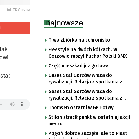
fot. ZK Gorzów
najnowsze
il
Trwa zbiórka na schronisko
tak
Freestyle na dwóch kółkach. W
owi.
Gorzowie ruszył Puchar Polski BMX
Część mieszkań już gotowa
sta:
Gezet Stal Gorzów wraca do
rywalizacji. Relacja z spotkania z
częstochowskimi lwami u nas!
Gezet Stal Gorzów wraca do
rywalizacji. Relacja z spotkania z
częstochowskimi lwami u nas!
Thomsen ostatni w GP Łotwy
Stilon stracił punkt w ostatniej akcji
meczu
Pogoń dobrze zaczęła, ale to Piast