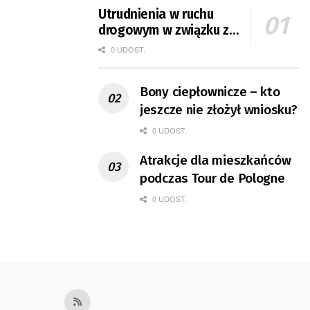
Utrudnienia w ruchu
drogowym w związku z
Tour de Pologne
0 UDOST.
Bony ciepłownicze – kto
jeszcze nie złożył wniosku?
0 UDOST.
Atrakcje dla mieszkańców
podczas Tour de Pologne
0 UDOST.