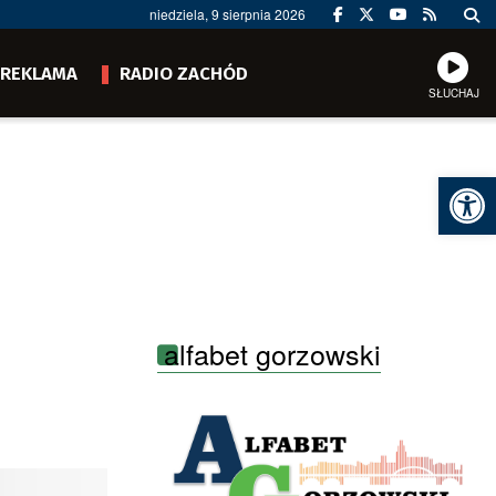
niedziela, 9 sierpnia 2026
REKLAMA
RADIO ZACHÓD
SŁUCHAJ
Ot
alfabet gorzowski