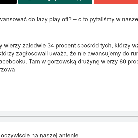
wansować do fazy play off? – o to pytaliśmy w nasze
 wierzy zaledwie 34 procent spośród tych, którzy wzi
 którzy zagłosowali uważa, że nie awansujemy do ru
a facebooku. Tam w gorzowską drużynę wierzy 60 pro
orzowa
 oczywiście na naszej antenie