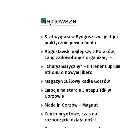
najnowsze
Stal wygrała w Bydgoszczy i jest już
praktycznie pewna finału
Bogusławski najlepszy z Polaków,
Lang zadowolony z organizacji –
komentarze po trzecim etapie Tour
„Charyzmatyczny” – II trener Cuprum
de Pologne
Stilonu o nowym libero
Magazyn żużlowy Radia Gorzów
Emocje na starcie 3 etapu TdP w
Gorzowie
Made in Gorzów – Magnat
Centrum gotowe, czas na
rozpoczęcie działalności