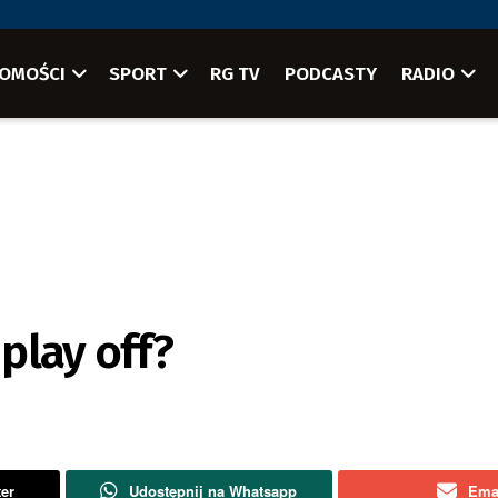
OMOŚCI
SPORT
RG TV
PODCASTY
RADIO
 play off?
ter
Udostępnij na Whatsapp
Ema