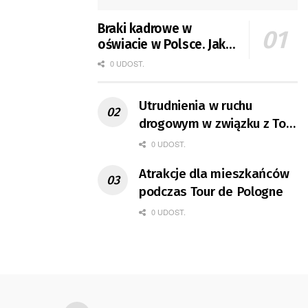
Braki kadrowe w
oświacie w Polsce. Jak
jest w Gorzowie?
0 UDOST.
Utrudnienia w ruchu
drogowym w związku z Tour
de Pologne
0 UDOST.
Atrakcje dla mieszkańców
podczas Tour de Pologne
0 UDOST.