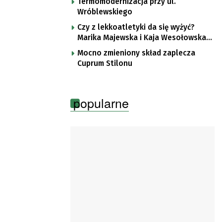
Termomodernizacja przy ul.
Wróblewskiego
Czy z lekkoatletyki da się wyżyć?
Marika Majewska i Kaja Wesołowska
o płotkarskiej codzienności
Mocno zmieniony skład zaplecza
Cuprum Stilonu
popularne