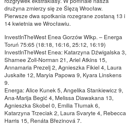
rozgrywek ekstraklasy. W półfinale nasza
drużyna zmierzy się ze Ślęzą Wrocław.
Pierwsze dwa spotkania rozegrane zostaną 13 i
14 kwietnia we Wrocławiu.
InvestInTheWest Enea Gorzów Wlkp. – Energa
Toruń 75:65 (18:18, 16:16, 25:12, 16:19)
InvestInTheWest Enea: Katarzyna Dźwigalska 3,
Sharnee Zoll-Norman 21, Ariel Atkins 15,
Annamaria Prezelj 2, Agnieszka Fikiel 4, Laura
Juskaite 12, Maryia Papowa 9, Kyara Linskens
9.
Energa: Alice Kunek 5, Angelika Stankiewicz 9,
Ana-Marija Begić 4, Melissa Diawakana 13,
Agnieszka Skobel 0, Emilia Tłumak 6,
Katarzyna Trzeciak 2, Laura Svaryte 4, Rebecca
Harris 15, Renáta Březinová 7.