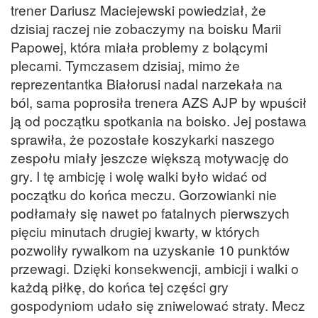
trener Dariusz Maciejewski powiedział, że
dzisiaj raczej nie zobaczymy na boisku Marii
Papowej, która miała problemy z bolącymi
plecami. Tymczasem dzisiaj, mimo że
reprezentantka Białorusi nadal narzekała na
ból, sama poprosiła trenera AZS AJP by wpuścił
ją od początku spotkania na boisko. Jej postawa
sprawiła, że pozostałe koszykarki naszego
zespołu miały jeszcze większą motywację do
gry. I tę ambicję i wolę walki było widać od
początku do końca meczu. Gorzowianki nie
podłamały się nawet po fatalnych pierwszych
pięciu minutach drugiej kwarty, w których
pozwoliły rywalkom na uzyskanie 10 punktów
przewagi. Dzięki konsekwencji, ambicji i walki o
każdą piłkę, do końca tej części gry
gospodyniom udało się zniwelować straty. Mecz