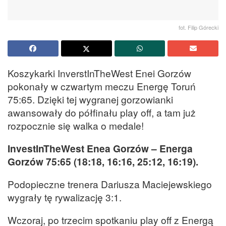
fot. Filip Górecki
Koszykarki InverstInTheWest Enei Gorzów
pokonały w czwartym meczu Energę Toruń
75:65. Dzięki tej wygranej gorzowianki
awansowały do półfinału play off, a tam już
rozpocznie się walka o medale!
InvestInTheWest Enea Gorzów – Energa
Gorzów 75:65 (18:18, 16:16, 25:12, 16:19).
Podopieczne trenera Dariusza Maciejewskiego
wygrały tę rywalizację 3:1.
Wczoraj, po trzecim spotkaniu play off z Energą