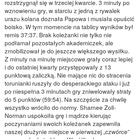
rozstrzygnął się w trzeciej kwarcie. 3 minuty po
wznowieniu gry, w starciu z jedną z rywalek
urazu kolana doznała Papowa i musiała opuścić
boisko. W tym momencie na tablicy wyników był
remis 37:37. Brak koleżanki nie tylko nie
podłamał pozostałych akademiczek, ale
zmobilizował je do jeszcze większego wysiłku.
Z minuty na minutę miejscowe grały coraz lepiej
i do ostatniej kwarty przystępowały z 13
punktową zaliczką. Nie mające nic do stracenia
torunianki ruszyły do desperackiego ataku i już
po niespełna 3 minutach gry zniwelowały straty
do 5 punktów (59:54). Na szczęście za chwilę
wszystko wróciło do normy. Sharnee Zoll-
Norman uspokoiła grę i mądrze kierując
poczynaniami swoich koleżanek zapewniła
naszej drużynie miejsce w pierwszej „czwórce”