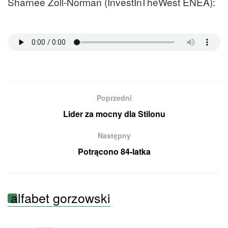
Sharnee Zoll-Norman (InvestInTheWest ENEA):
Poprzedni
Lider za mocny dla Stilonu
Następny
Potrącono 84-latka
alfabet gorzowski